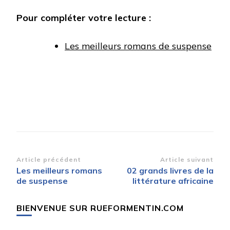
Pour compléter votre lecture :
Les meilleurs romans de suspense
Navigation
Article précédent
Article suivant
Les meilleurs romans
02 grands livres de la
d’article
de suspense
littérature africaine
BIENVENUE SUR RUEFORMENTIN.COM